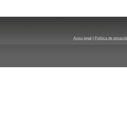
Aviso legal
|
Política de privacid