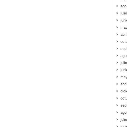
ago
juli
jun
may
abri
oct
sep
ago
juli
jun
may
abri
dic
oct
sep
ago
juli
jun