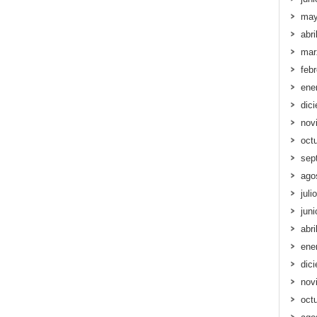
may
abri
mar
feb
ene
dic
nov
oct
sep
ago
juli
jun
abri
ene
dic
nov
oct