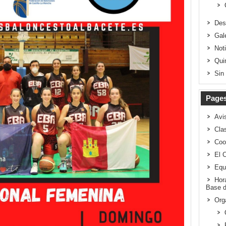
Des
Gal
Not
Qui
Sin
Page
Avi
Clas
Coo
El 
Equ
Hor
Base d
Org