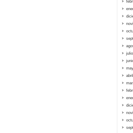
feb
ene
dic
nov
oct
sep
ago
juli
jun
may
abri
mar
feb
ene
dic
nov
oct
sep