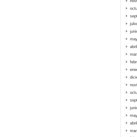
nov
oct
sep
juli
jun
may
abri
mar
feb
ene
dic
nov
oct
sep
jun
may
abri
mar