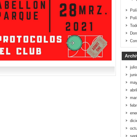
Pol
Pol
Tod
Don
Con
Archi
juli
jun
may
abri
mar
feb
ene
dic
oct
sep