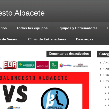
sto Albacete
arios
Todos los equipos
Equipos y Entrenadores
 de Verano
Clinic de Entrenadores
Descargas
Comentarios desactivados
Categ
Artí
Cam
Cli
Cró