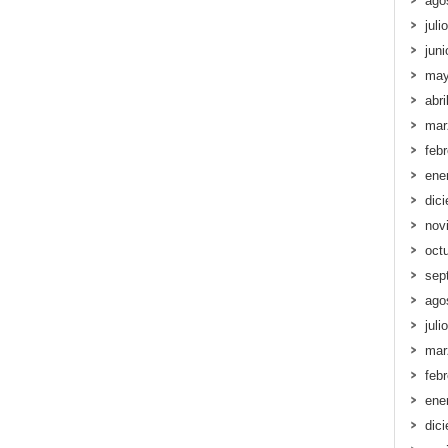
ago
juli
jun
may
abri
mar
feb
ene
dic
nov
oct
sep
ago
juli
mar
feb
ene
dic